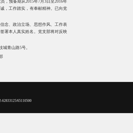
预备期从2015年7月3日至2016年
忠诚，工作踏实，有奉献精神。已向党
理想信念、政治立场、思想作风、工作表
要签署本人真实姓名。党支部将对反映
科技城青山路5号。
部
33125/65110500