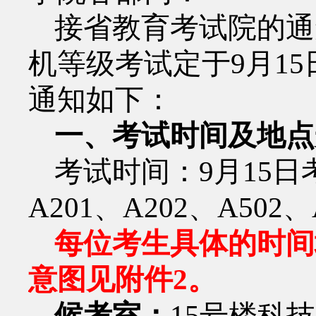
接省教育考试院的通
机等级考试定于
9
月
15
通知如下：
一、考试时间及地点
考试时间：
9
月
15
日
A201
、
A202
、
A502
、
每位考生具体的时间
意图见附件
2
。
候考室：
15
号楼科技