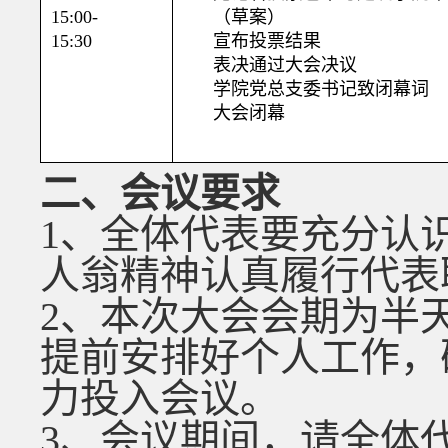
15:
0
0-
（草案）
1
5
:
30
宣布投票结果
表决通过大会决议
学
院
党
总支
委书记
致闭幕词
大会闭幕
二、会议要求
1
、全体代表要充分认
人翁精神认真履行代表
2
、本次大会会期为半
提前安排好个人工作，
力投入会议。
3
、会议期间，请全体