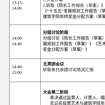
13:15-
2
.
听取
《
院
长工作报告（草案）
14:00
《
“十五五”
发展
规划工作报告（
建筑学院
年终
奖金分配方案（草
分组讨论阶段
14:00-
分组讨论
《
院
长工作报告（草案
14:40
展
规划工作报告（草案）
》
《艺
奖金分配方案（草案）》
主席团会议
14
:
4
0-
听取各代表团讨论情况汇报
1
5
:
00
大会第二阶段
表决通过
监票人、计票人、唱
无记名投票艺术与建筑学院
年